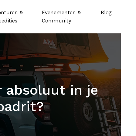
onturen &
Evenementen &
Blog
edities
Community
 absoluut in je
oadrit?