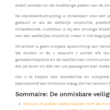
asfalt verlaten en de modderige paden van de A
De standaarduitrusting is ontworpen voor een p
gebeurt er als de wettelijk verplichte poede
schaafwonde, nutteloos is bij een ernstige bloedi
van een wettelijke checklist, maar in het begrijp
Dit artikel is geen simpele opsomming van items.
We duiken in de « waarom » achter elk stuk 
gereedschapskist en de realiteit van communicere
die uw leven en dat van uw passagiers kan redde
Om u te helpen een doordachte en complete v
beantwoordt een kritische vraag die het versch
Sommaire: De onmisbare veiligh
Schuim of poeder: welke blusser richt de mi