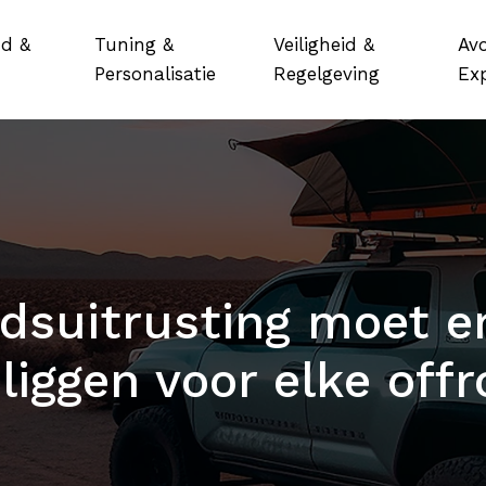
d &
Tuning &
Veiligheid &
Av
Personalisatie
Regelgeving
Exp
idsuitrusting moet er
 liggen voor elke offr