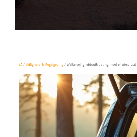
/
Veiligheid & Regelgeving
/ Welke veiligheidsuitrusting moet er absoluut in