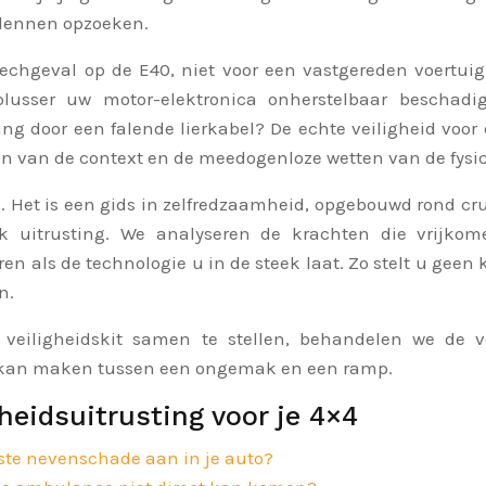
rdennen opzoeken.
echgeval op de E40, niet voor een vastgereden voertuig
rblusser uw motor-elektronica onherstelbaar beschad
ng door een falende lierkabel? De echte veiligheid voor e
en van de context en de meedogenloze wetten van de fysica
 Het is een gids in zelfredzaamheid, opgebouwd rond cru
uitrusting. We analyseren de krachten die vrijkom
n als de technologie u in de steek laat. Zo stelt u geen
n.
eiligheidskit samen te stellen, behandelen we de vo
il kan maken tussen een ongemak en een ramp.
eidsuitrusting voor je 4×4
nste nevenschade aan in je auto?