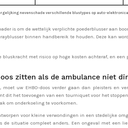
ergelijking nevenschade verschillende blustypes op auto-elektronic
oader is om de wettelijk verplichte poederblusser aan boo
prayblusser binnen handbereik te houden. Deze kan word
 bluskracht met risico op hoge kosten achteraf, en een p
doos zitten als de ambulance niet d
 moet uw EHBO-doos verder gaan dan pleisters en ver
nt dit het toevoegen van een tourniquet voor het stoppe
kzak om onderkoeling te voorkomen.
tworpen voor kleine verwondingen in een stedelijke omgev
is de situatie compleet anders. Een ongeval met een li