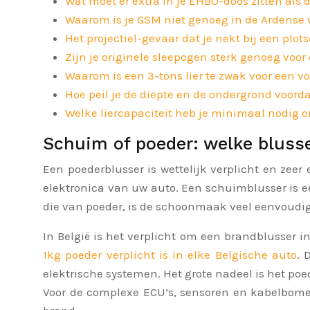
Wat moet er extra in je EHBO-doos zitten al
Waarom is je GSM niet genoeg in de Ardense 
Het projectiel-gevaar dat je nekt bij een plots
Zijn je originele sleepogen sterk genoeg voo
Waarom is een 3-tons lier te zwak voor een v
Hoe peil je de diepte en de ondergrond voordat
Welke liercapaciteit heb je minimaal nodig o
Schuim of poeder: welke blusse
Een poederblusser is wettelijk verplicht en zeer
elektronica van uw auto. Een schuimblusser is e
die van poeder, is de schoonmaak veel eenvoudige
In België is het verplicht om een brandblusser 
1kg poeder verplicht is in elke Belgische auto
. 
elektrische systemen. Het grote nadeel is het poe
Voor de complexe ECU’s, sensoren en kabelbomen