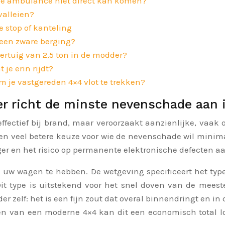
s de ambulance niet direct kan komen?
valleien?
e stop of kanteling
r een zware berging?
oertuig van 2,5 ton in de modder?
 je erin rijdt?
m je vastgereden 4×4 vlot te trekken?
r richt de minste nevenschade aan i
 effectief bij brand, maar veroorzaakt aanzienlijke, va
en veel betere keuze voor wie de nevenschade wil minima
r en het risico op permanente elektronische defecten aan
in uw wagen te hebben. De wetgeving specificeert het ty
Dit type is uitstekend voor het snel doven van de meeste
der zelf: het is een fijn zout dat overal binnendringt en i
 van een moderne 4×4 kan dit een economisch total los