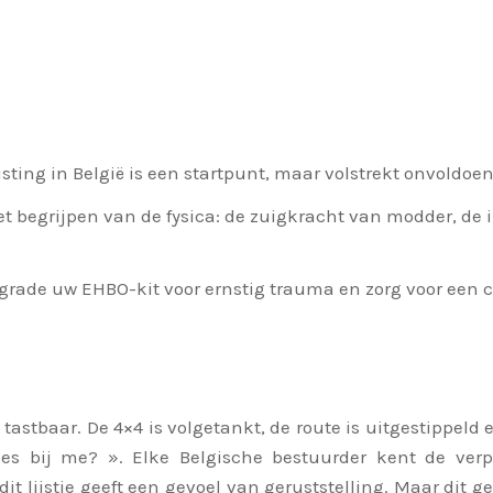
usting in België is een startpunt, maar volstrekt onvoldoen
et begrijpen van de fysica: de zuigkracht van modder, d
pgrade uw EHBO-kit voor ernstig trauma en zorg voor ee
tastbaar. De 4×4 is volgetankt, de route is uitgestippeld 
es bij me? ». Elke Belgische bestuurder kent de verpl
t lijstje geeft een gevoel van geruststelling. Maar dit gev