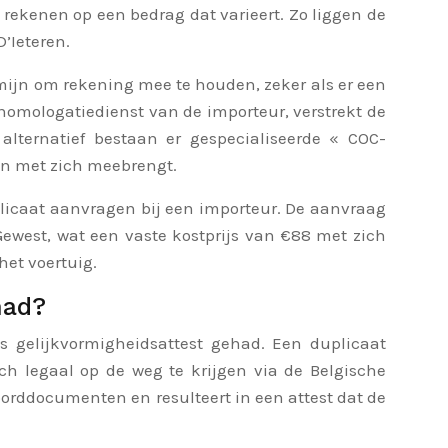
 rekenen op een bedrag dat varieert. Zo liggen de
’Ieteren.
ermijn om rekening mee te houden, zeker als er een
homologatiedienst van de importeur, verstrekt de
alternatief bestaan er gespecialiseerde « COC-
en met zich meebrengt.
uplicaat aanvragen bij een importeur. De aanvraag
ewest, wat een vaste kostprijs van €88 met zich
het voertuig.
had?
s gelijkvormigheidsattest gehad. Een duplicaat
ch legaal op de weg te krijgen via de Belgische
oorddocumenten en resulteert in een attest dat de