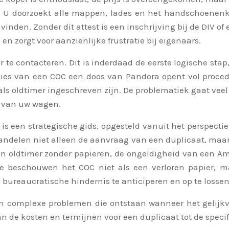
k. U doorzoekt alle mappen, lades en het handschoenen
e vinden. Zonder dit attest is een inschrijving bij de DIV
 en zorgt voor aanzienlijke frustratie bij eigenaars.
r te contacteren. Dit is inderdaad de eerste logische stap,
rlies van een COC een doos van Pandora opent vol proced
f als oldtimer ingeschreven zijn. De problematiek gaat v
t van uw wagen.
t is een strategische gids, opgesteld vanuit het perspect
ndelen niet alleen de aanvraag van een duplicaat, maar 
en oldtimer zonder papieren, de ongeldigheid van een Ame
 beschouwen het COC niet als een verloren papier, m
e bureaucratische hindernis te anticiperen en op te lossen
en complexe problemen die ontstaan wanneer het gelijkv
van de kosten en termijnen voor een duplicaat tot de spec