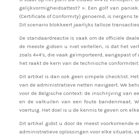
gelijkvormigheidsattest? ». Een golf van panie
(Certificate of Conformity) genoemd, is nergens t
Dit scenario blokkeert jaarlijks talloze transacties
De standaardreactie is vaak om de officiële deale
de meeste gidsen u niet vertellen, is dat het ve
zoals 4×4’s, die vaak geïmporteerd, aangepast o
het raakt de kern van de technische conformitei
Dit artikel is dan ook geen simpele checklist. He
van de administratieve netten navigeert. We beha
voor de Belgische context: de inschrijving van e
en de valkuilen van een foute bandenmaat. We
voertuig. Het doel is u de kennis te geven om elk
Dit artikel gidst u door de meest voorkomende 
administratieve oplossingen voor elke situatie, 