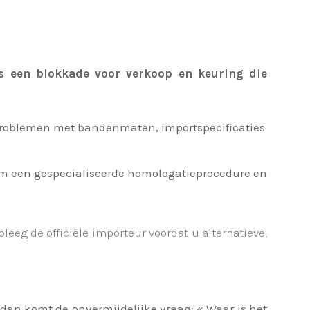
s een blokkade voor verkoop en keuring die
p problemen met bandenmaten, importspecificaties
om een gespecialiseerde homologatieprocedure en
eeg de officiële importeur voordat u alternatieve,
 dan komt de onvermijdelijke vraag: « Waar is het