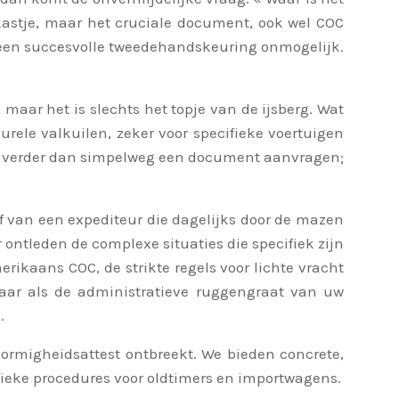
kastje, maar het cruciale document, ook wel COC
 of een succesvolle tweedehandskeuring onmogelijk.
 maar het is slechts het topje van de ijsberg. Wat
urele valkuilen, zeker voor specifieke voertuigen
eel verder dan simpelweg een document aanvragen;
ief van een expediteur die dagelijks door de mazen
ontleden de complexe situaties die specifiek zijn
rikaans COC, de strikte regels voor lichte vracht
aar als de administratieve ruggengraat van uw
.
ormigheidsattest ontbreekt. We bieden concrete,
ifieke procedures voor oldtimers en importwagens.