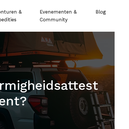
onturen &
Evenementen &
Blog
edities
Community
ormigheidsattest
bent?