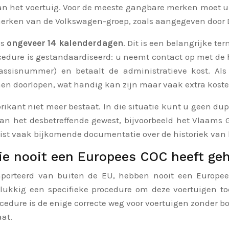
 van het voertuig. Voor de meeste gangbare merken moet u
erken van de Volkswagen-groep, zoals aangegeven door D
ns
ongeveer 14 kalenderdagen
. Dit is een belangrijke t
edure is gestandaardiseerd: u neemt contact op met de 
ssisnummer) en betaalt de administratieve kost. Als 
en doorlopen, wat handig kan zijn maar vaak extra kost
rikant niet meer bestaat. In die situatie kunt u geen d
n het desbetreffende gewest, bijvoorbeeld het Vlaams G
ist vaak bijkomende documentatie over de historiek van 
 die nooit een Europees COC heeft ge
ïmporteerd van buiten de EU, hebben nooit een Europee
elukkig een specifieke procedure om deze voertuigen to
cedure is de enige correcte weg voor voertuigen zonder b
at.