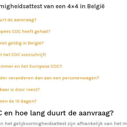
migheidsattest van een 4×4 in België
uurt de aanvraag?
uropees COC heeft gehad?
et geldig in België?
 het COC voorschrijft
-nummer en het Europese COC?
inder veranderen dan aan een personenwagen?
aar is door roest?
innen de 15 dagen?
C en hoe lang duurt de aanvraag?
an het gelijkvormigheidsattest zijn afhankelijk van het m