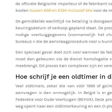
de officiële Belgische importeur of de fabrikant
kosten
tussen €99 en €124 inclusief btw
voor de m
De gemiddelde wachttijd na betaling is doorgaa
keuringsdatum of verkoop gepland staat. De proc
nodige voertuiggegevens (voornamelijk het cha
bureaus » die de aanvraagprocedure voor u kunn
Een speciaal geval doet zich voor wanneer de fab
moet dan gebeuren via de dienst homologatie va
meebrengt. Dit proces kan complexer zijn en vere
Hoe schrijf je een oldtimer in
Veel oldtimers, zeker die van vóór 1999 of ge
aanvragen is dan onmogelijk. In België is er g
Federatie voor Oude Voertuigen (BEHVA). Deze pro
weg opent naar een oldtimerkeuring en een O-pla