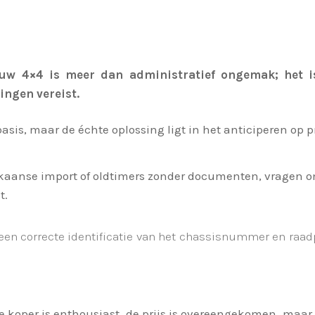
 uw 4×4 is meer dan administratief ongemak; het i
ingen vereist.
asis, maar de échte oplossing ligt in het anticiperen o
kaanse import of oldtimers zonder documenten, vragen 
t.
een correcte identificatie van het chassisnummer en raadpl
e koper is enthousiast, de prijs is overeengekomen, maar