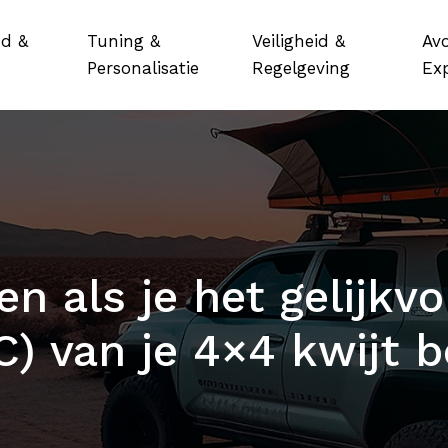
d &
Tuning &
Veiligheid &
Av
Personalisatie
Regelgeving
Exp
n als je het gelijkv
) van je 4×4 kwijt 