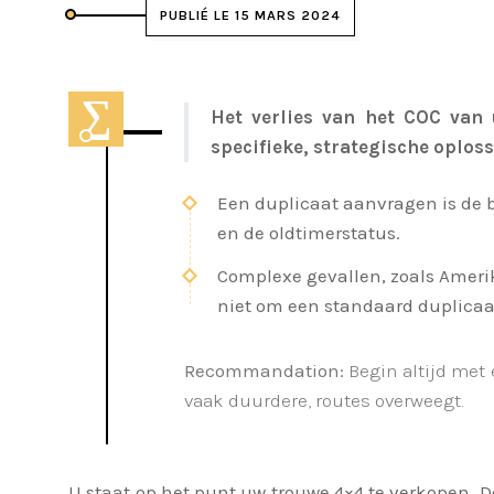
PUBLIÉ LE 15 MARS 2024
Het verlies van het COC van
specifieke, strategische oploss
Een duplicaat aanvragen is de b
en de oldtimerstatus.
Complexe gevallen, zoals Ameri
niet om een standaard duplicaa
Recommandation:
Begin altijd met 
vaak duurdere, routes overweegt.
U staat op het punt uw trouwe 4×4 te verkopen. D