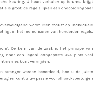
he keuring. U hoort verhalen op forums, krijgt
atie is groot, de regels lijken een ondoordringbaar
overweldigend wordt. Men focust op individuele
niet ligt in het memoriseren van honderden regels,
aarom’. De kern van de zaak is het principe van
weg naar een legaal aangepaste 4×4 plots veel
chtmerries kunt vermijden.
n strenger worden beoordeeld, hoe u de juiste
 terug en kunt u uw passie voor offroad-voertuigen