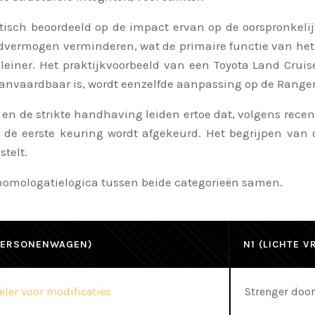
tisch beoordeeld op de impact ervan op de oorspronkeli
dvermogen verminderen, wat de primaire functie van het v
iner. Het praktijkvoorbeeld van een Toyota Land Cruiser
 aanvaardbaar is, wordt eenzelfde aanpassing op de Ranger
it en de strikte handhaving leiden ertoe dat, volgens rec
 de eerste keuring wordt afgekeurd. Het begrijpen van 
telt.
e homologatielogica tussen beide categorieën samen.
PERSONENWAGEN)
N1 (LICHTE V
eler voor modificaties
Strenger door