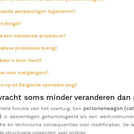
aalde aanpassingen legaliseren?
in België?
ia een individuele procedure?
tratieve problemen brengt
aar is door roest?
aar voor voetgangers?
den op de Belgische openbare weg?
 vracht soms minder veranderen dan
tele functie van het voertuig. Een
personenwagen (cat
)
is daarentegen gehomologeerd als een werkinstrument
che en technische consequenties voor modificaties. De
structurele integriteit, veel strikter.