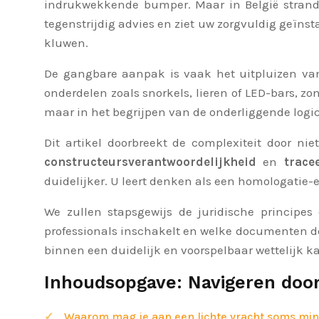
indrukwekkende bumper. Maar in België strandt
tegenstrijdig advies en ziet uw zorgvuldig geïnsta
kluwen.
De gangbare aanpak is vaak het uitpluizen van
onderdelen zoals snorkels, lieren of LED-bars, zo
maar in het begrijpen van de onderliggende logi
Dit artikel doorbreekt de complexiteit door ni
constructeursverantwoordelijkheid
en
trace
duidelijker. U leert denken als een homologatie-
We zullen stapsgewijs de juridische principe
professionals inschakelt en welke documenten deur
binnen een duidelijk en voorspelbaar wettelijk 
Inhoudsopgave: Navigeren door
Waarom mag je aan een lichte vracht soms m