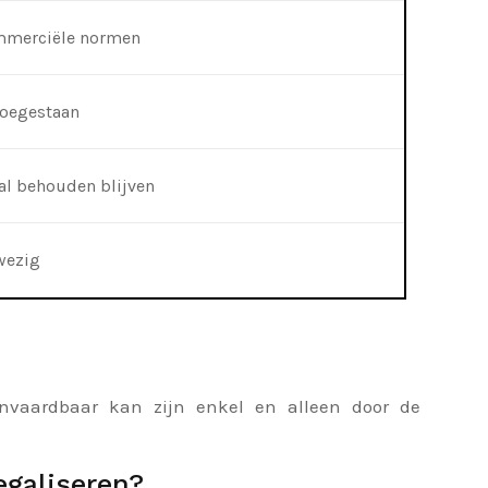
mmerciële normen
toegestaan
l behouden blijven
wezig
aanvaardbaar kan zijn enkel en alleen door de
galiseren?