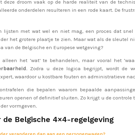
 deze droom vaak op de harde realiteit van de technisc
lleerde onderdelen resulteren in een rode kaart. De frustr
 lijsten met wat wel en niet mag, een proces dat snel 
nder het grotere plaatje te zien. Maar wat als de sleutel 
ca van de Belgische en Europese wetgeving?
et alleen het ‘wat’ te behandelen, maar vooral het ‘w
erbaarheid
. Zodra u deze logica begrijpt, wordt de 
expert, waardoor u kostbare fouten en administratieve na
s ontrafelen die bepalen waarom bepaalde aanpassinge
en openen of definitief sluiten. Zo krijgt u de controle
kader vormgeven.
 de Belgische 4×4-regelgeving
inder veranderen dan aan een personenwagen?