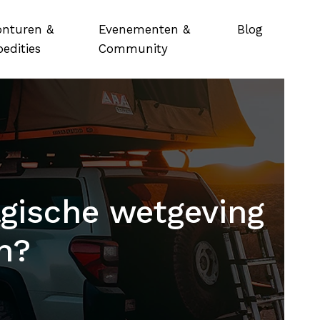
onturen &
Evenementen &
Blog
edities
Community
lgische wetgeving
n?