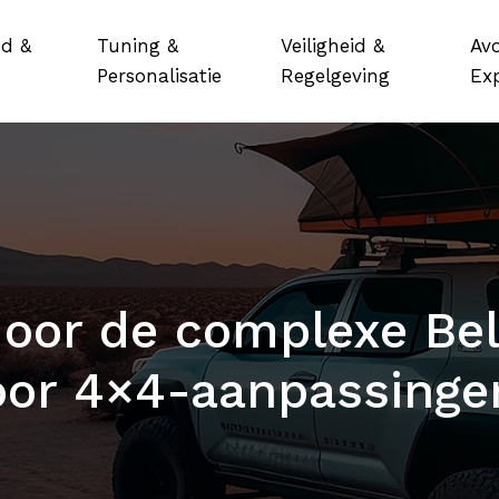
d &
Tuning &
Veiligheid &
Av
Personalisatie
Regelgeving
Exp
door de complexe Be
oor 4×4-aanpassinge