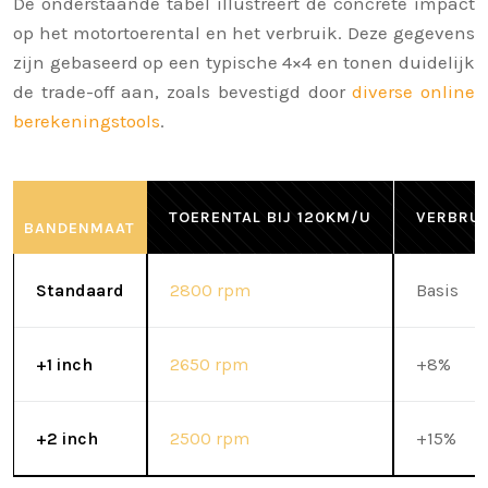
De onderstaande tabel illustreert de concrete impact
op het motortoerental en het verbruik. Deze gegevens
zijn gebaseerd op een typische 4×4 en tonen duidelijk
de trade-off aan, zoals bevestigd door
diverse online
berekeningstools
.
TOERENTAL BIJ 120KM/U
VERBRUI
BANDENMAAT
Standaard
2800 rpm
Basis
+1 inch
2650 rpm
+8%
+2 inch
2500 rpm
+15%