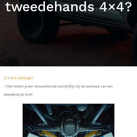
tweedehands 4×4?
/
4x4-voertuigen
/ Hoe herken je een verwaarloosde aandrijflijn bij de aankoop van een
tweedehands 4×4?