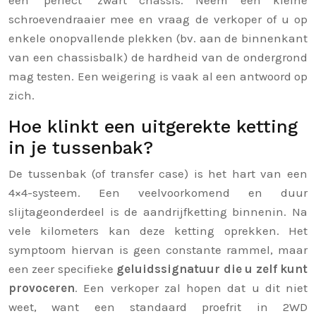
een ‘perfect’ zwart chassis. Neem een kleine
schroevendraaier mee en vraag de verkoper of u op
enkele onopvallende plekken (bv. aan de binnenkant
van een chassisbalk) de hardheid van de ondergrond
mag testen. Een weigering is vaak al een antwoord op
zich.
Hoe klinkt een uitgerekte ketting
in je tussenbak?
De tussenbak (of transfer case) is het hart van een
4×4-systeem. Een veelvoorkomend en duur
slijtageonderdeel is de aandrijfketting binnenin. Na
vele kilometers kan deze ketting oprekken. Het
symptoom hiervan is geen constante rammel, maar
een zeer specifieke
geluidssignatuur die u zelf kunt
provoceren
. Een verkoper zal hopen dat u dit niet
weet, want een standaard proefrit in 2WD