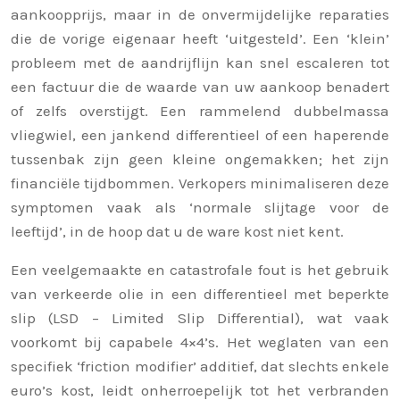
aankoopprijs, maar in de onvermijdelijke reparaties
die de vorige eigenaar heeft ‘uitgesteld’. Een ‘klein’
probleem met de aandrijflijn kan snel escaleren tot
een factuur die de waarde van uw aankoop benadert
of zelfs overstijgt. Een rammelend dubbelmassa
vliegwiel, een jankend differentieel of een haperende
tussenbak zijn geen kleine ongemakken; het zijn
financiële tijdbommen. Verkopers minimaliseren deze
symptomen vaak als ‘normale slijtage voor de
leeftijd’, in de hoop dat u de ware kost niet kent.
Een veelgemaakte en catastrofale fout is het gebruik
van verkeerde olie in een differentieel met beperkte
slip (LSD – Limited Slip Differential), wat vaak
voorkomt bij capabele 4×4’s. Het weglaten van een
specifiek ‘friction modifier’ additief, dat slechts enkele
euro’s kost, leidt onherroepelijk tot het verbranden