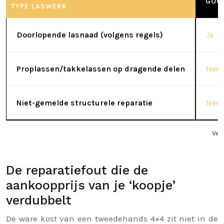
GOC
TYPE LASWERK
Doorlopende lasnaad (volgens regels)
Ja
Proplassen/takkelassen op dragende delen
Nee
Niet-gemelde structurele reparatie
Nee
Ver
De reparatiefout die de
aankoopprijs van je ‘koopje’
verdubbelt
De ware kost van een tweedehands 4×4 zit niet in de